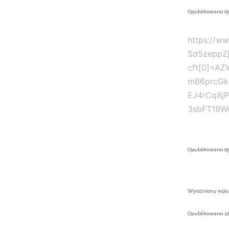
Opublikowano
05
https://w
Sd5zeppZ
cft[0]=A
mB6prcGk
EJ4rCq8j
3sbFT19W
Opublikowano
05
Wyróżniony wpis
Opublikowano
12