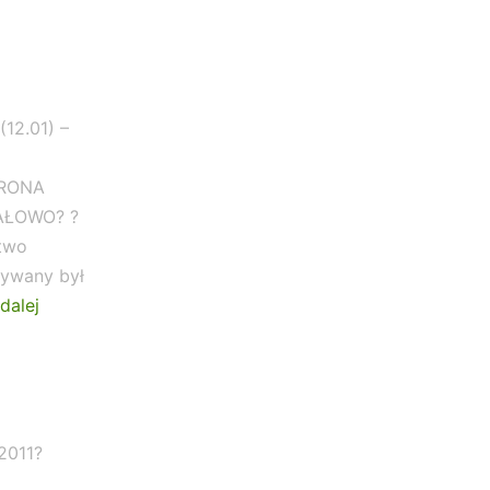
12.01) –
ORONA
AŁOWO? ?
stwo
grywany był
TALENCIAK
dalej
CUP
2011?