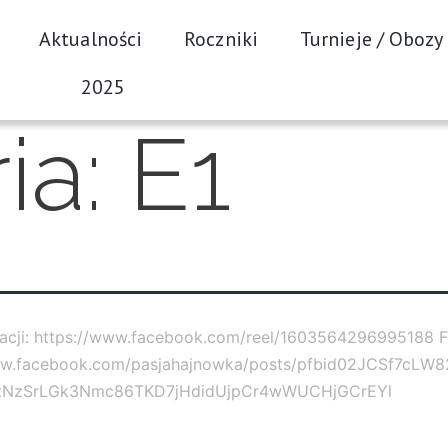
Aktualności
Roczniki
Turnieje / Obozy
2025
ia:
E1
lacji: https://www.facebook.com/reel/1603564296995188 Fi
ww.facebook.com/pasjahajnowka/posts/pfbid02JCSf7cLW
NzSrLGk3Nmc86TKD7jHdidUjpCr4wWUCHjGCrEYl