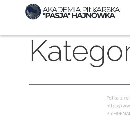
AKADEMIA PIŁKARSKA
"PASJA" HAJNÓWKA
Kategor
Fotka z re
https://w
PmH9FNAt