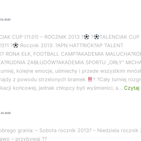
Kolejne
turnieje
.01.2020
za
nami
IAK CUP (11.01) – ROCZNIK 2013 ?
?
TALENCIAK CUP (
nr
011 ?
Rocznik 2013: ?APN HATTRICK?AP TALENT
1
K? RONA EŁK, FOOTBALL CAMP?AKADEMIA MALUCHA?K
A?RUDNIA ZABŁUDÓW?AKADEMIA SPORTU „ORŁY” MICH
 turniej, kolejne emocje, uśmiechy i przede wszystkim mnó
frajdy z powodu strzelonych bramek
? ?Cały turniej roz
ikacji końcowej, jednak chłopcy byli wyśmienici, a…
Czytaj 
.01.2020
brego grania: – Sobota rocznik 2013? – Niedziela rocznik 
awo – przybywaj ??