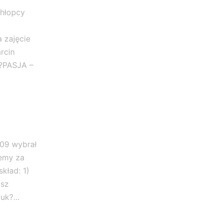
chłopcy
 zajęcie
rcin
 ?PASJA –
09 wybrał
jemy za
kład: 1)
usz
iuk?…