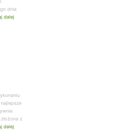
h
go dnia
j dalej
Ale
to
nie
koniec
–
grali
również
nasi
Orlicy
wykonaniu
 najlepsze
tywnie
 złożona z
„PASJA”
j dalej