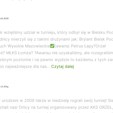
.01.2020
 wzięliśmy udział w turnieju, który odbył się w Bielsku Po
nicy mierzyli się z takimi drużynami jak: Brylant Bielsk Pod
Ruch Wysokie Mazowieckie
(awans) Petrus Łapy?Orzeł
ze? MŁKS Łomża? ?Awansu nie uzyskaliśmy, ale rozegraliś
dobrym poziomie i na pewno wyjdzie to każdemu z tych z
 bo najważniejsze dla nas…
Czytaj dalej
Turniej
o
Puchar
.12.2019
Prezesa
PZPN
urodzeni w 2009 także w niedzielę rograli swój turniej! S
dla
chali nasi Orlicy na turniej organizowany przez KKS ORZEŁ,