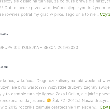
rocznika
rzeczy się działo na turnieju, za co duże brawa dla naszyc
2009
?? Dobre mecze przeciwko dwóm najlepszym drużynom te
że również potrafimy grać w piłkę. Tego dnia to nie…
Czyta
.11.2019
 GRUPA 6: 5 KOLEJKA – SEZON 2019/2020
.10.2019
w końcu, w końcu… Długo czekaliśmy na taki weekend w 
użyn, ale było warto???? Wszystkie drużyny zagrały swoje
ły to ostatnie turnieje ligowe Żaka i Orlika, ale jakże pozy
akończona runda jesienna
Żak F2 (2012r.) Nasza drużyna
w z 2012 rocznika zajmuje ostatecznie 1 miejsce w…
Czyta