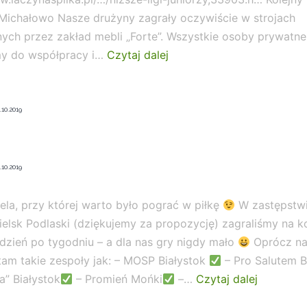
 Michałowo Nasze drużyny zagrały oczywiście w strojach
ch przez zakład mebli „Forte”. Wszystkie osoby prywatne 
Grały
y do współpracy i…
Czytaj dalej
Żaki
i
Orliki!
.10.2019
.10.2019
iela, przy której warto było pograć w piłkę
W zastępstw
Bielsk Podlaski (dziękujemy za propozycję) zagraliśmy na k
tydzień po tygodniu – a dla nas gry nigdy mało
Oprócz na
tam takie zespoły jak: – MOSP Białystok
– Pro Salutem B
Turniej
a” Białystok
– Promień Mońki
–…
Czytaj dalej
w