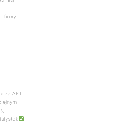
i firmy
ie za APT
olejnym
s,
iałystok