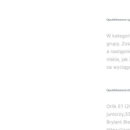
Opublikowano
13
W kategori
grupy. Zost
a następni
niskie, ja
na wyciąg
Opublikowano
07
Orlik E1 (
juniorzy,3
Brylant Bi
https://ww