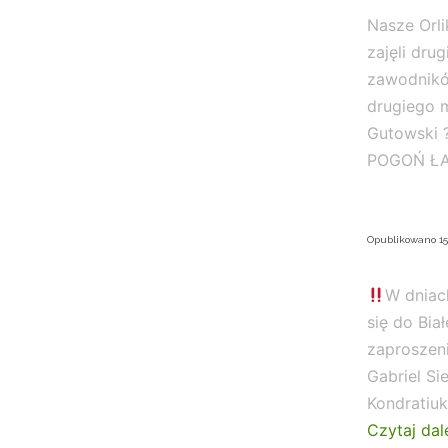
Nasze Orli
zajęli dru
zawodników
drugiego m
Gutowski 
POGOŃ ŁAP
Opublikowano
15
W dniac
się do Bia
zaproszeni
Gabriel Si
Kondratiuk
Czytaj dal