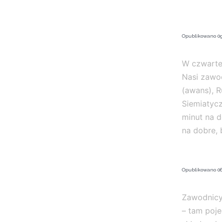
Opublikowano
09
W czwartek
Nasi zawod
(awans), 
Siemiatyc
minut na 
na dobre,
Opublikowano
06
Zawodnicy 
– tam poje