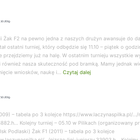
.10.2019
i Żak F2 na pewno jedna z naszych drużyn awansuje do da
ał ostatni turniej, który odbędzie się 11.10 – piątek o godzi
e przejdziemy już na halę. W ostatnim turnieju wszystkie wy
k i również nasza skuteczność pod bramką. Mamy jednak wi
Grały
nięcie wniosków, naukę i…
Czytaj dalej
Żaki
i
Orliki
.10.2019
2009) – tabela po 3 kolejce https://www.laczynaspilka.pl/…/n
3882.h… Kolejny turniej – 05.10 w Pilikach (organizowany p
elsk Podlaski) Żak F1 (2011) – tabela po 3 kolejce
w.laczynaspilka.pl/…/nizsze-ligi-juniorzy,33903.h… Kolejny t