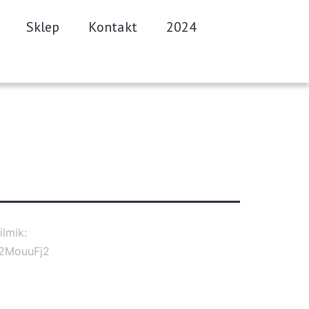
Sklep
Kontakt
2024
lmik:
82MouuFj2