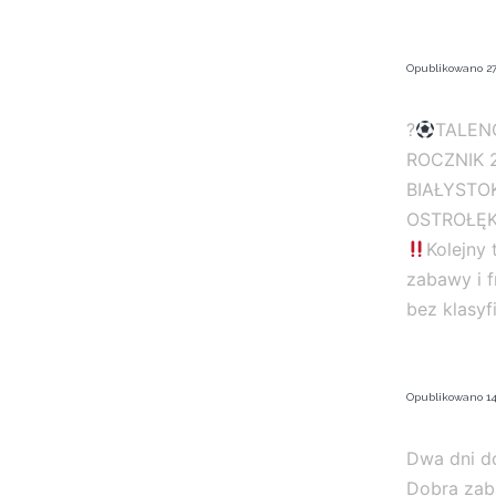
Opublikowano
27
?
TALENC
ROCZNIK 2
BIAŁYSTO
OSTROŁĘK
Kolejny
zabawy i 
bez klasyf
Opublikowano
14
Dwa dni do
Dobra zab