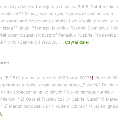
ki wzięły udział w turnieju dla rocznika 2008. Ostatecznie 
gie miejsce?? Mimo, tego że rywale przewyższali naszych
 warunkami fizycznymi, ambicja i wola walki pozwoliły na
iejsca?? Skład: ?Tomasz Jakoniuk ?Gabriel Siemieniuk ?Ma
?Nikodem Czurak ?Krzysztof Panasiuk ?Gabriel Trusiewicz
?
Y II 1:0 (Gabriel S.) ?PASJA –…
Czytaj dalej
Podium
dla
.02.2020
rocznika
2009
h 25-26.01 grał nasz rocznik 2009 oraz 2013
Rocznik 20
łegostoku na turniej organizowany przez „Sukces”? Dzięku
?
e i do zobaczenia na kolejnych ? Co do samego turnieju – s
emieniuk ? 2) Gabriel Trusiewicz? 3) Gabriel Surel? 4) Mate
? 5) Marcin Gutowski? 6) Nikodem Czurak? 7) Julian Ignac
ej