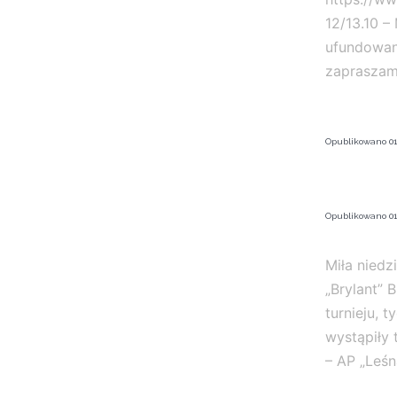
12/13.10 –
ufundowany
zapraszam
Opublikowano
01
Opublikowano
01
Miła niedz
„Brylant” 
turnieju, 
wystąpiły 
– AP „Leśn