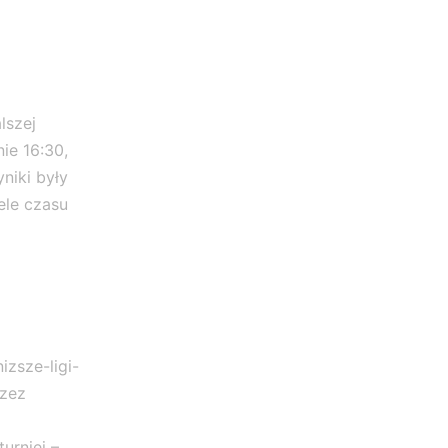
w
półfinałach!!!!
lszej
nie 16:30,
niki były
ele czasu
izsze-ligi-
rzez
urniej –