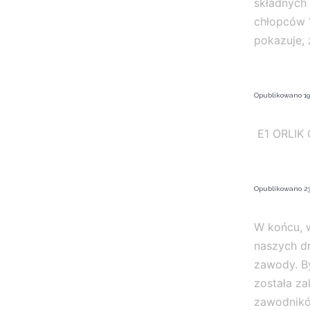
składnych 
chłopców 
pokazuje, 
Opublikowano
19
E1 ORLIK
Opublikowano
23
W końcu, 
naszych dr
zawody. By
została z
zawodnikó