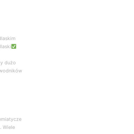
dlaskim
laski
my dużo
awodników
iemiatycze
. Wiele