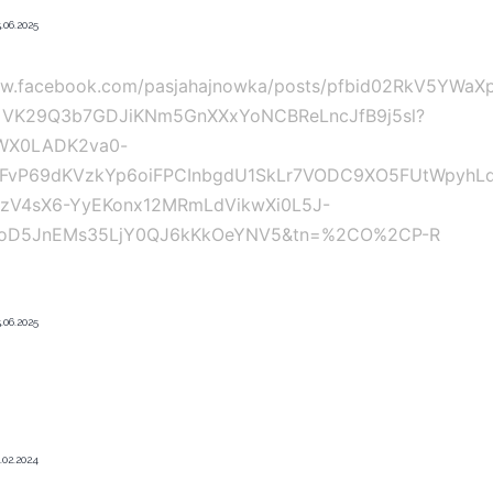
.06.2025
ww.facebook.com/pasjahajnowka/posts/pfbid02RkV5YWa
jVK29Q3b7GDJiKNm5GnXXxYoNCBReLncJfB9j5sl?
ZWX0LADK2va0-
FvP69dKVzkYp6oiFPCInbgdU1SkLr7VODC9XO5FUtWpyhL
PzV4sX6-YyEKonx12MRmLdVikwXi0L5J-
oD5JnEMs35LjY0QJ6kKkOeYNV5&tn=%2CO%2CP-R
.06.2025
.02.2024