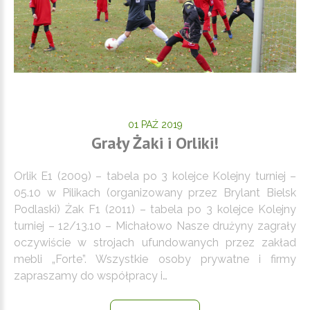
01 PAŹ 2019
Grały Żaki i Orliki!
Orlik E1 (2009) – tabela po 3 kolejce Kolejny turniej –
05.10 w Pilikach (organizowany przez Brylant Bielsk
Podlaski) Żak F1 (2011) – tabela po 3 kolejce Kolejny
turniej – 12/13.10 – Michałowo Nasze drużyny zagrały
oczywiście w strojach ufundowanych przez zakład
mebli „Forte”. Wszystkie osoby prywatne i firmy
zapraszamy do współpracy i…