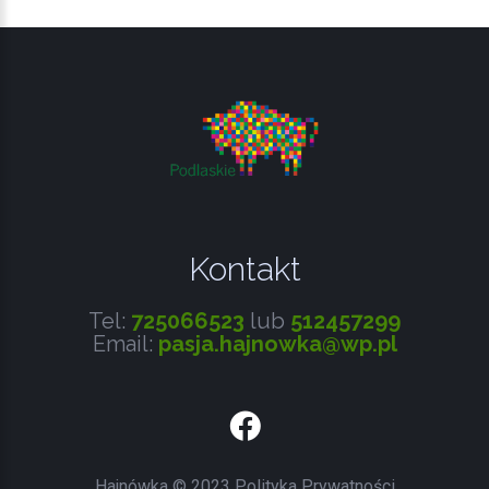
Kontakt
Tel:
725066523
lub
512457299
Email:
pasja.hajnowka@wp.pl
Facebook
Hajnówka
©
2023
Polityka Prywatności