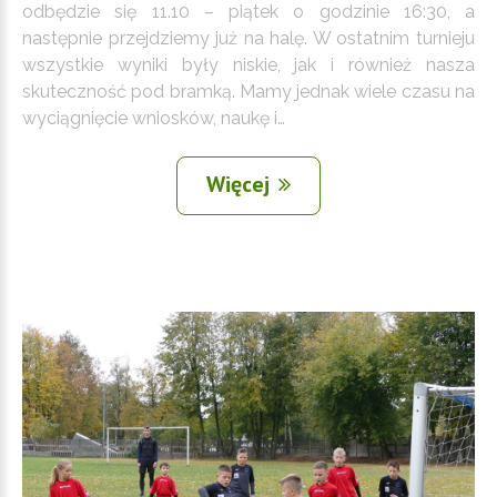
odbędzie się 11.10 – piątek o godzinie 16:30, a
następnie przejdziemy już na halę. W ostatnim turnieju
wszystkie wyniki były niskie, jak i również nasza
skuteczność pod bramką. Mamy jednak wiele czasu na
wyciągnięcie wniosków, naukę i…
Więcej