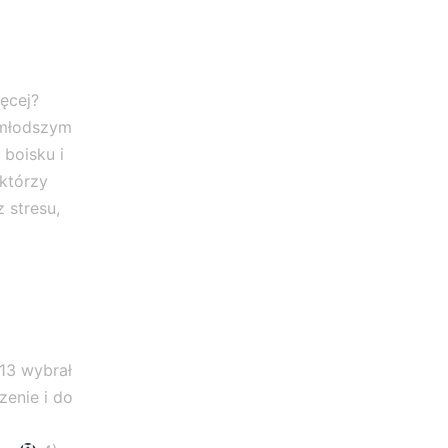
ęcej?
jmłodszym
 boisku i
którzy
 stresu,
13 wybrał
zenie i do