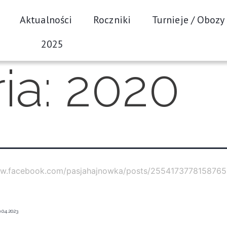
Aktualności
Roczniki
Turnieje / Obozy
2025
ia:
2020
ww.facebook.com/pasjahajnowka/posts/2554173778158765
.04.2023