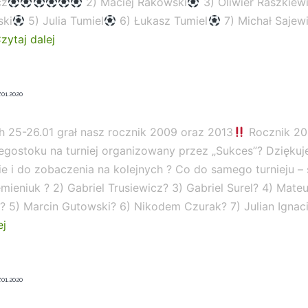
cz
2) Maciej Rakowski
3) Oliwier Raszkiew
?
ski
5) Julia Tumiel
6) Łukasz Tumiel
7) Michał Sajew
zytaj dalej
Kolejne
turnieje
.01.2020
za
nami
h 25-26.01 grał nasz rocznik 2009 oraz 2013
Rocznik 20
nr
łegostoku na turniej organizowany przez „Sukces”? Dzięku
2
e i do zobaczenia na kolejnych ? Co do samego turnieju – s
emieniuk ? 2) Gabriel Trusiewicz? 3) Gabriel Surel? 4) Mate
? 5) Marcin Gutowski? 6) Nikodem Czurak? 7) Julian Ignac
ej
Kolejne
turnieje
.01.2020
za