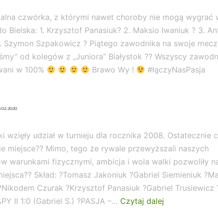
zalna czwórka, z którymi nawet choroby nie mogą wygrać w
 do Bielska: 1. Krzysztof Panasiuk? 2. Maksio Iwaniuk ? 3. An
4. Szymon Szpakowicz ? Piątego zawodnika na swoje mecz
śmy” od kolegów z „Juniora” Białystok ?? Wszyscy zawodni
wani w 100%
Brawo Wy !
#łączyNasPasja
.02.2020
ki wzięły udział w turnieju dla rocznika 2008. Ostatecznie 
gie miejsce?? Mimo, tego że rywale przewyższali naszych
 warunkami fizycznymi, ambicja i wola walki pozwoliły na
iejsca?? Skład: ?Tomasz Jakoniuk ?Gabriel Siemieniuk ?Ma
?Nikodem Czurak ?Krzysztof Panasiuk ?Gabriel Trusiewicz
?
Y II 1:0 (Gabriel S.) ?PASJA –…
Czytaj dalej