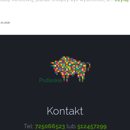
.01.2020
Kontakt
Tel:
725066523
lub
512457299