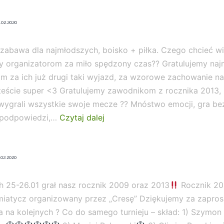
Podium
dla
.02.2020
rocznika
2009
zabawa dla najmłodszych, boisko + piłka. Czego chcieć wi
y organizatorom za miło spędzony czas?? Gratulujemy na
?
m za ich już drugi taki wyjazd, za wzorowe zachowanie na
teście super <3 Gratulujemy zawodnikom z rocznika 2013, 
wygrali wszystkie swoje mecze ?? Mnóstwo emocji, gra bez
?
 podpowiedzi,…
Czytaj dalej
Rocznik
2013
.02.2020
i
2014
h 25-26.01 grał nasz rocznik 2009 oraz 2013
Rocznik 20
w
miatycz organizowany przez „Cresę” Dziękujemy za zapros
akcji
 na kolejnych ? Co do samego turnieju – skład: 1) Szymon