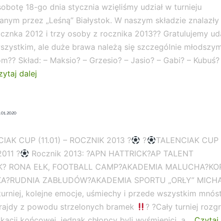
nami
obotę 18-go dnia stycznia wzięliśmy udział w turnieju
nr
nym przez „Leśną” Białystok. W naszym składzie znalazły 
1
cznka 2012 i trzy osoby z rocznika 2013?? Gratulujemy u
szystkim, ale duże brawa należą się szczególnie młodszy
?? Skład: – Maksio? – Grzesio? – Jasio? – Gabi? – Kubuś?
???
ytaj dalej
Rocznik
2012
i
.01.2020
2013
w
IAK CUP (11.01) – ROCZNIK 2013 ?
?
TALENCIAK CUP (
akcji
011 ?
Rocznik 2013: ?APN HATTRICK?AP TALENT
???
K? RONA EŁK, FOOTBALL CAMP?AKADEMIA MALUCHA?K
A?RUDNIA ZABŁUDÓW?AKADEMIA SPORTU „ORŁY” MICH
 turniej, kolejne emocje, uśmiechy i przede wszystkim mnó
frajdy z powodu strzelonych bramek
? ?Cały turniej roz
ikacji końcowej, jednak chłopcy byli wyśmienici, a…
Czytaj 