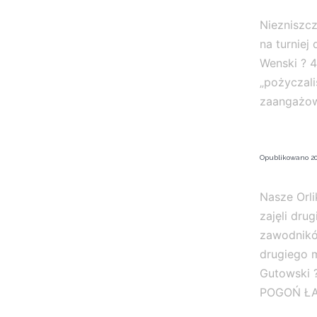
Niezniszc
na turniej
Wenski ? 
„pożyczali
zaangażo
Opublikowano
20
Nasze Orli
zajęli dru
zawodników
drugiego m
Gutowski 
POGOŃ ŁAP