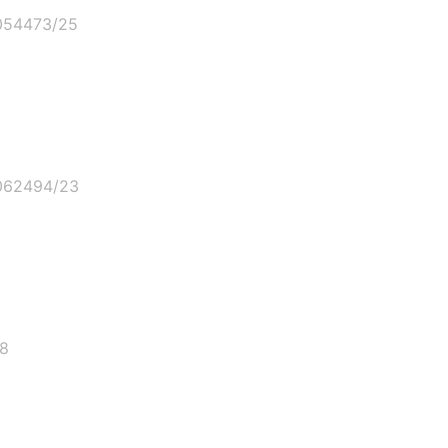
054473/25
062494/23
08