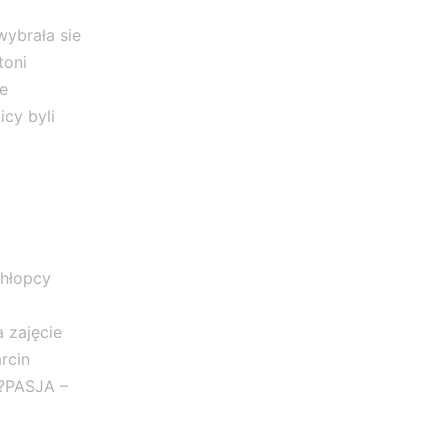
ybrała sie
toni
e
cy byli
chłopcy
 zajęcie
rcin
 ?PASJA –