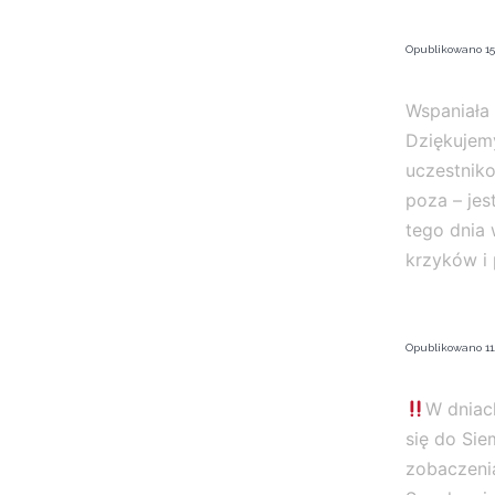
Opublikowano
15
Wspaniała 
Dziękujem
uczestniko
poza – jes
tego dnia 
krzyków i
Opublikowano
11
W dniac
się do Sie
zobaczenia