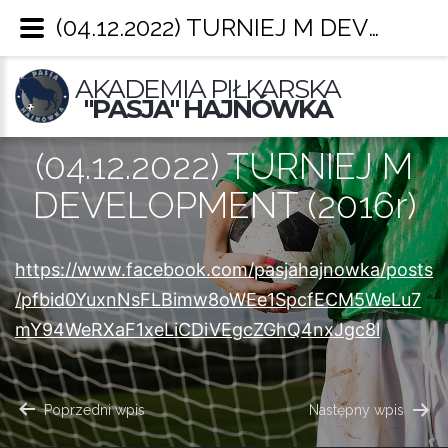
(04.12.2022) TURNIEJ M DEVELOPMENT (2016r) – Pasja Hajnówka
AKADEMIA PIŁKARSKA
"PASJA" HAJNÓWKA
(04.12.2022) TURNIEJ M
DEVELOPMENT (2016r)
https://www.facebook.com/pasjahajnowka/posts
/pfbid0YuxnNsFLBimw8oWEe1SpcfECM5WeLu7
mY94WeRXaF1xeLiCDiVEgcZGhQ4nxJgc8l
NAWIGACJA
Poprzedni wpis
Następny wpis