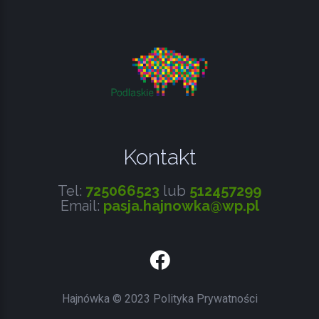
WPISU
Kontakt
Tel:
725066523
lub
512457299
Email:
pasja.hajnowka@wp.pl
Facebook
Hajnówka
©
2023
Polityka Prywatności