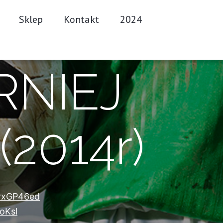
Sklep
Kontakt
2024
URNIEJ
2014r)
JrxGP46ed
oKsl