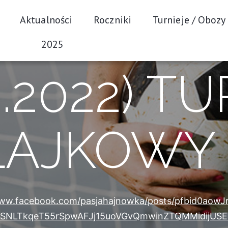
Aktualności
Roczniki
Turnieje / Obozy
2025
2.2022) T
AJKOWY (
www.facebook.com/pasjahajnowka/posts/pfbid0aow
SNLTkqeT55rSpwAFJj15uoVGvQmwinZTQMMidijUSE