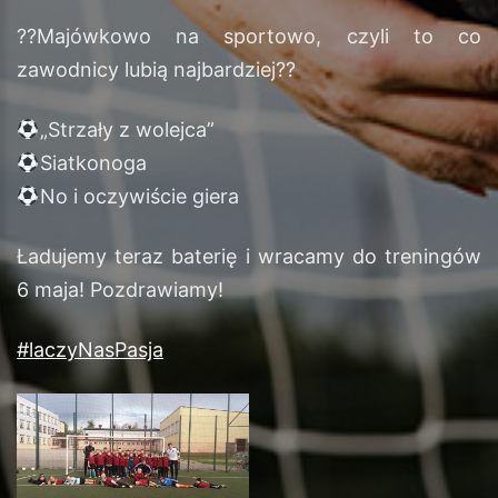
?
?
Majówkowo na sportowo, czyli to co
zawodnicy lubią najbardziej
?
?
„Strzały z wolejca”
Siatkonoga
No i oczywiście giera
Ładujemy teraz baterię i wracamy do treningów
6 maja! Pozdrawiamy!
#
laczyNasPasja