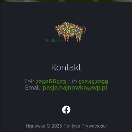
WPISU
Kontakt
Tel:
725066523
lub
512457299
Email:
pasja.hajnowka@wp.pl
Facebook
Hajnówka
©
2023
Polityka Prywatności