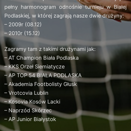
pełny harmonogram odnośnie turnieju w Białej
Podlaskiej, w której zagrają nasze dwie drużyny:
– 2009r (08.12)
– 2010r (15.12)
Zagramy tam z takimi drużynami jak:
– AT Champion Biała Podlaska
– KKS Orzeł Siemiatycze
– AP TOP 54 BIAŁA PODLASKA
– Akademia Footbolisty Głusk
– Vrotcovia Lublin
– Kosovia Kosów Lacki
– Naprzód Skórzec
– AP Junior Białystok