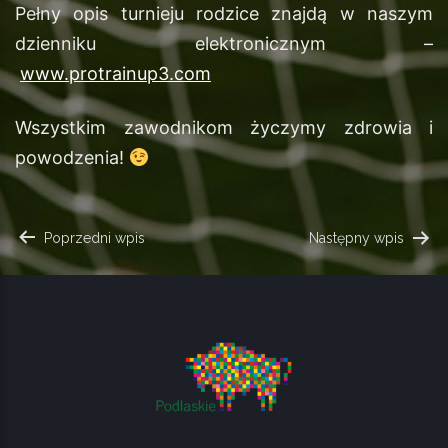
Pełny opis turnieju rodzice znajdą w naszym
dzienniku elektronicznym –
www.protrainup3.com
Wszystkim zawodnikom życzymy zdrowia i
powodzenia!
NAWIGACJA
Poprzedni wpis
Następny wpis
WPISU