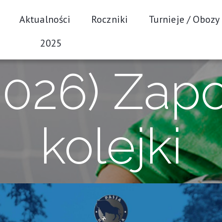
Aktualności
Roczniki
Turnieje / Obozy
2025
.2026) Zap
kolejki