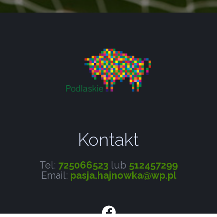
Kontakt
Tel:
725066523
lub
512457299
Email:
pasja.hajnowka@wp.pl
Facebook