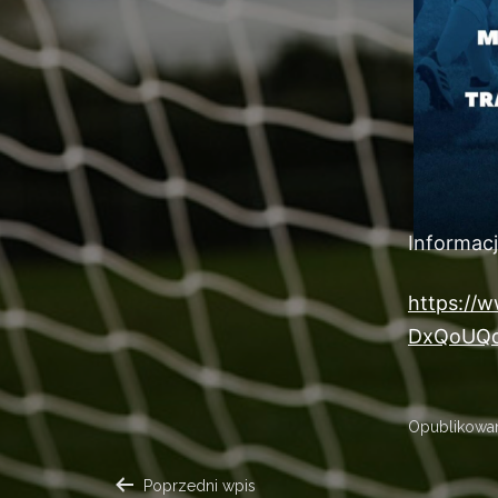
Informacj
https://
DxQoUQq
Opublikow
Poprzedni wpis