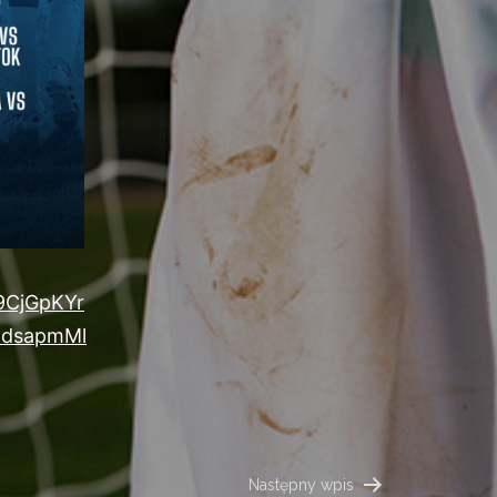
9CjGpKYr
dsapmMl
Następny wpis