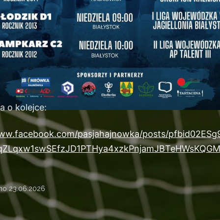
a o kolejce:
www.facebook.com/pasjahajnowka/posts/pfbid02ESg
ZLqxw1swSEfzJD1PTHya4xzkPnjamJBTeHWsKQGM
ano
23.06.2026