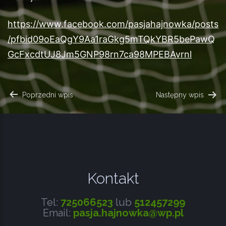
https://www.facebook.com/pasjahajnowka/posts
/pfbid09oEaQgY9Aa1raGkg5mTQkYBR5bePawQ
GcFxcdtUJ8Jm5GNP98rn7ca98MPEBAvrnl
NAWIGACJA
Poprzedni wpis
Następny wpis
WPISU
Kontakt
Tel:
725066523
lub
512457299
Email:
pasja.hajnowka@wp.pl