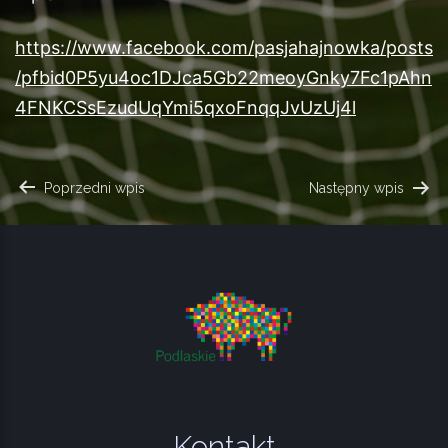
https://www.facebook.com/pasjahajnowka/posts
/pfbid0P5yu4oc1DJca5Gb22meoyGnky7Fc1pAhn
4FNKCSsEzudUqYmi5qxoFnqqJvUzUj4l
NAWIGACJA
Poprzedni wpis
Następny wpis
WPISU
Kontakt