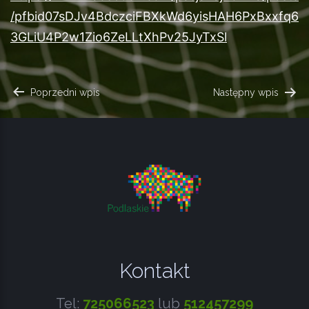
/pfbid07sDJv4BdczciFBXkWd6yisHAH6PxBxxfq6
3GLiU4P2w1Zio6ZeLLtXhPv25JyTxSl
NAWIGACJA
Poprzedni wpis
Następny wpis
WPISU
Kontakt
Tel:
725066523
lub
512457299