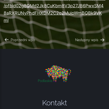
/pfbid02g8QMd2Jk8CuKbm8V3p27JB6PwxSM4
8aRXRUNyPhdFHXDM2C2o2MujpWmBQBk9VK
ml
NAWIGACJA
Poprzedni wpis
Następny wpis
WPISU
Kontakt