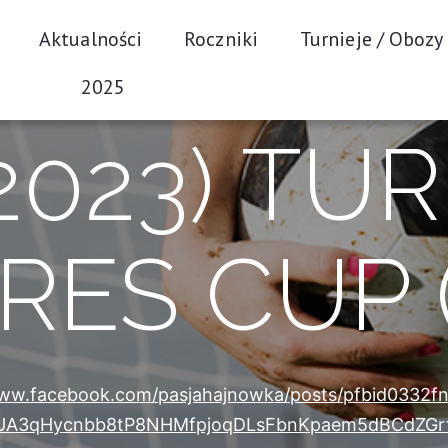
Aktualności
Roczniki
Turnieje / Obozy
2025
.2023) TU
ES CUP (
www.facebook.com/pasjahajnowka/posts/pfbid0332f
A3qHycnbb8tP8NHMfpjoqDLsFbnKpaem5dBCdZGrf