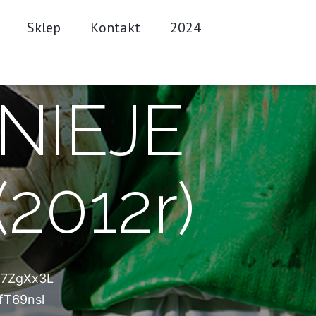
Sklep
Kontakt
2024
RNIEJE
2012r)
n7ZgXx3L
T69nsl