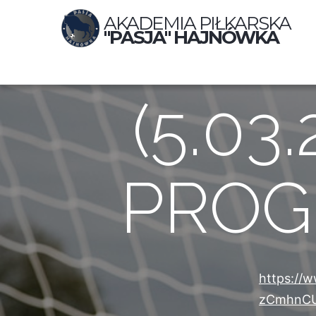
AKADEMIA PIŁKARSKA
"PASJA" HAJNÓWKA
(5.03
PROGR
https://
zCmhnCU