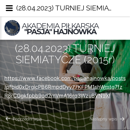
(28.04.2023) TURNIEJ SIEMIATYCZE (2015r) – Pasja Hajnówka
AKADEMIA PIŁKARSKA
"PASJA" HAJNÓWKA
(28.04.2023) TURNIEJ
SIEMIATYCZE (2015r)
https://www.facebook.com/pasjahajnowka/posts
/pfbid0xDrgicPB6RmpdDyy77KFPM1shWmtg7fz
R8rCGgkfpbb9od2mVmA16rq3WzuBVN9Xl
NAWIGACJA
Poprzedni wpis
Następny wpis