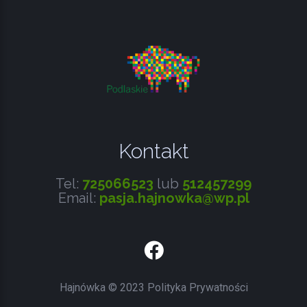
WPISU
Kontakt
Tel:
725066523
lub
512457299
Email:
pasja.hajnowka@wp.pl
Facebook
Hajnówka
©
2023
Polityka Prywatności