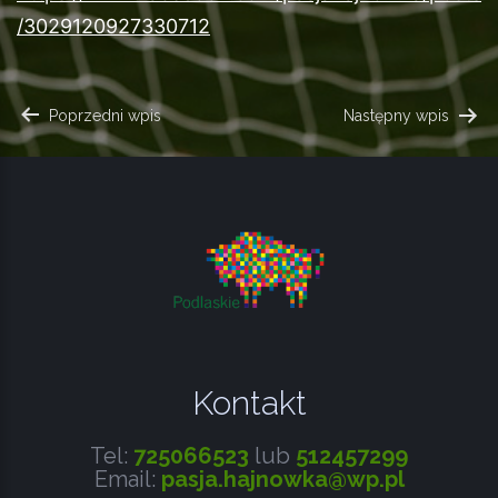
/3029120927330712
NAWIGACJA
Poprzedni wpis
Następny wpis
WPISU
Kontakt
Tel:
725066523
lub
512457299
Email:
pasja.hajnowka@wp.pl