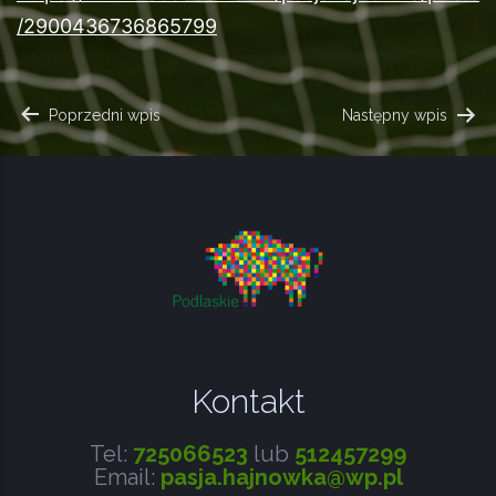
/2900436736865799
NAWIGACJA
Poprzedni wpis
Następny wpis
WPISU
Kontakt
Tel:
725066523
lub
512457299
Email:
pasja.hajnowka@wp.pl