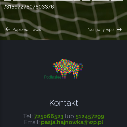
/3159727607603376
NAWIGACJA
Poprzedni wpis
Następny wpis
WPISU
Kontakt
Tel:
725066523
lub
512457299
Email:
pasja.hajnowka@wp.pl