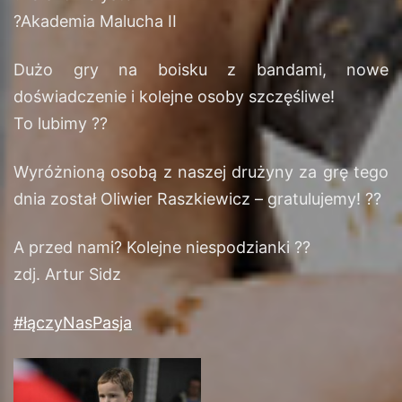
?
Akademia Malucha II
Dużo gry na boisku z bandami, nowe
doświadczenie i kolejne osoby szczęśliwe!
To lubimy
?
?
Wyróżnioną osobą z naszej drużyny za grę tego
dnia został Oliwier Raszkiewicz – gratulujemy!
?
?
A przed nami? Kolejne niespodzianki
?
?
zdj. Artur Sidz
#
łączyNasPasja