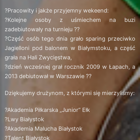
?
Pracowity i jakże przyjemny wekeend:
?
Kolejne osoby z uśmiechem na buzi
zadebiutowały na turnieju
?
?
?
Część osób tego dnia grało sparing przeciwko
Jagielloni pod balonem w Białymstoku, a część
grała na Hali Zwycięstwa,
?
dzień wcześniej grał rocznik 2009 w Łapach, a
2013 debiutował w Warszawie
?
?
Dziękujemy drużynom, z którymi się mierzyliśmy:
?
Akademia Piłkarska „Junior” Ełk
?
Lwy Białystok
?
Akademia Malucha Białystok
?
Talent Białystok