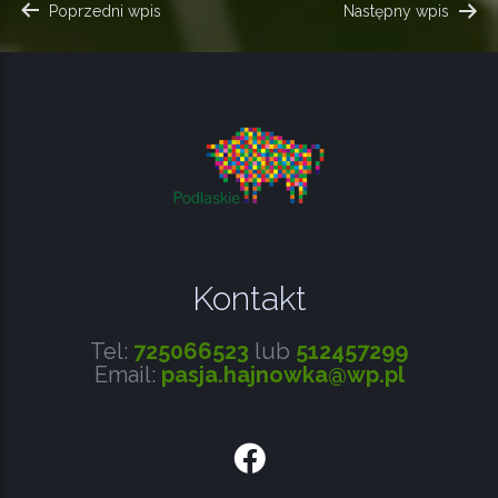
NAWIGACJA
Poprzedni wpis
Następny wpis
WPISU
Kontakt
Tel:
725066523
lub
512457299
Email:
pasja.hajnowka@wp.pl
Facebook