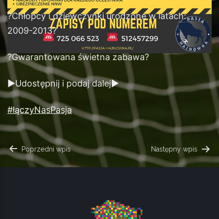
?
Chłopcy i dziewczynki urodzone w latach:
2009-2013
?
?
Gwarantowana świetna zabawa
?
▶️
Udostępnij i podaj dalej
▶️
#
łączyNasPasja
NAWIGACJA
Poprzedni wpis
Następny wpis
WPISU