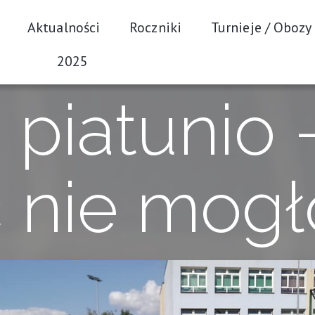
Aktualności
Roczniki
Turnieje / Obozy
2025
 piatunio 
 nie mogł