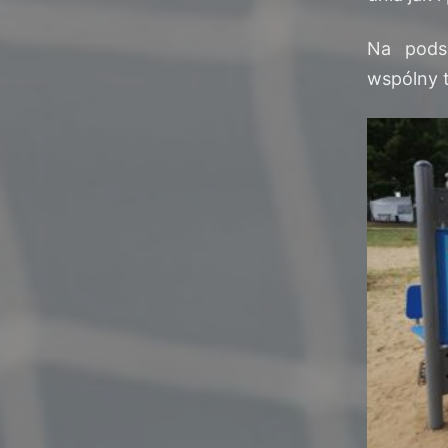
Na pods
wspólny t