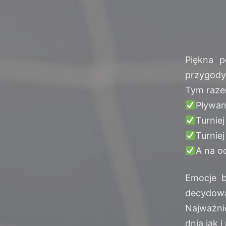
Piękna p
przygod
Tym raze
Pływan
Turnie
Turnie
A na o
Emocje b
decydowa
Najważnie
dnia jak 