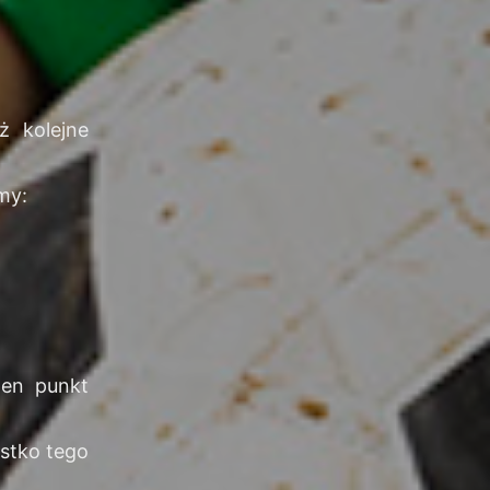
ż kolejne
my:
den punkt
ystko tego