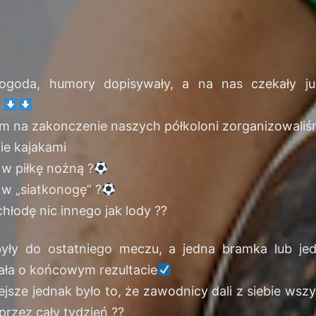
ogoda, humory dopisywały, a na nas czekały ju
y
m na zakonczenie naszych półkoloni zorganizowaliś
ie kajakami
j w piłkę nożną
?
j w „siatkonogę”
?
chłodę nic innego jak lody
?
?
yły do ostatniego meczu, a jedna bramka lub je
ła o końcowym rezultacie
jsze jednak było to, że zawodnicy dali z siebie wsz
i przez cały tydzień
?
?