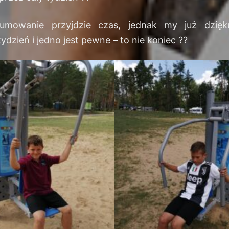
umowanie przyjdzie czas, jednak my już dzięk
ydzień i jedno jest pewne – to nie koniec
?
?