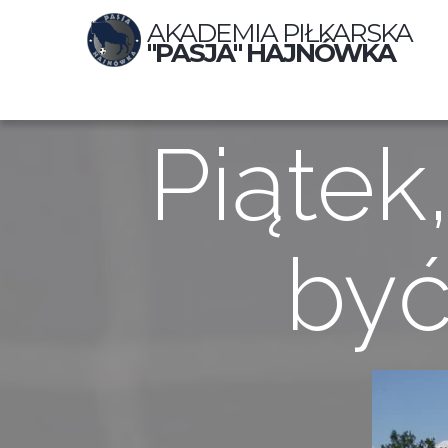
AKADEMIA PIŁKARSKA
"PASJA" HAJNÓWKA
Piątek,
być