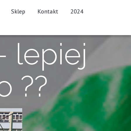
Sklep
Kontakt
2024
– lepiej
o ??