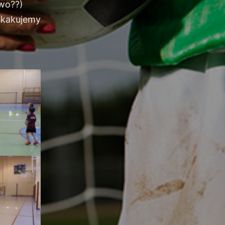
awo
?
?
)
akujemy