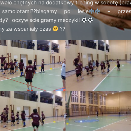
owało chętnych na dodatkowy trening w sobotę (br
samolotami
?
?
biegamy po lesie
– przesk
dy
?
i oczywiście gramy meczyki!
my za wspaniały czas
?
?