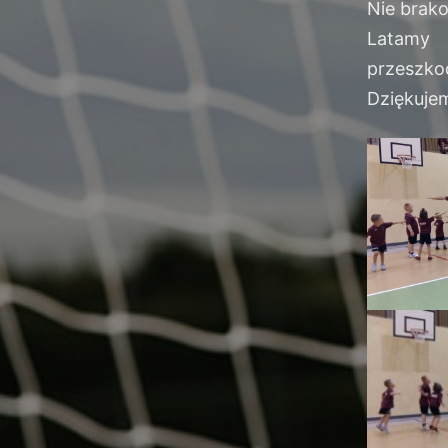
Nie brak
Latamy 
przeszko
Dziękuje