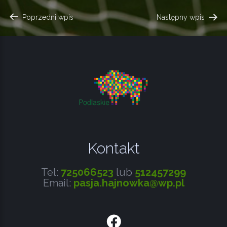
NAWIGACJA
Poprzedni wpis
Następny wpis
WPISU
Kontakt
Tel:
725066523
lub
512457299
Email:
pasja.hajnowka@wp.pl
Facebook