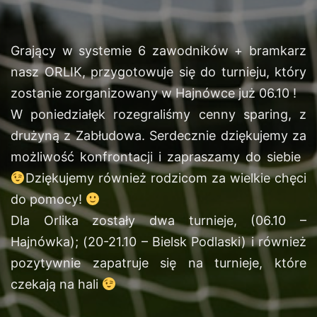
Grający w systemie 6 zawodników + bramkarz
nasz ORLIK, przygotowuje się do turnieju, który
zostanie zorganizowany w Hajnówce już 06.10 !
W poniedziałęk rozegraliśmy cenny sparing, z
drużyną z Zabłudowa. Serdecznie dziękujemy za
możliwość konfrontacji i zapraszamy do siebie
Dziękujemy również rodzicom za wielkie chęci
do pomocy!
Dla Orlika zostały dwa turnieje, (06.10 –
Hajnówka); (20-21.10 – Bielsk Podlaski) i również
pozytywnie zapatruje się na turnieje, które
czekają na hali