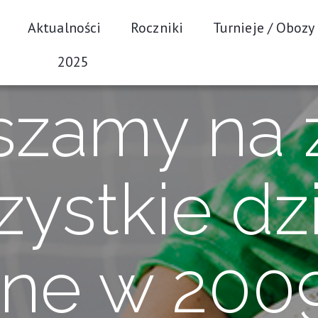
Aktualności
Roczniki
Turnieje / Obozy
2025
szamy na z
ystkie dz
ne w 2009