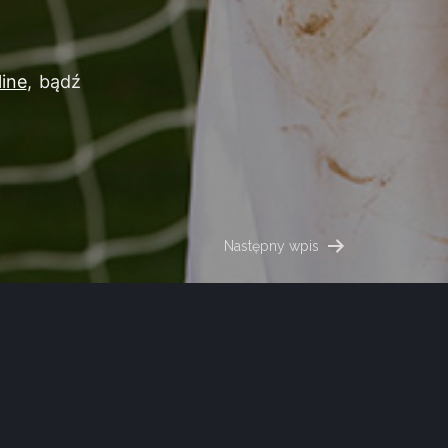
ine
, bądź
Następny wpis