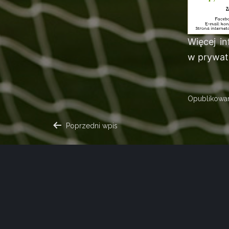
Więcej i
w prywat
Opublikow
NAWIGACJA
Poprzedni wpis
WPISU